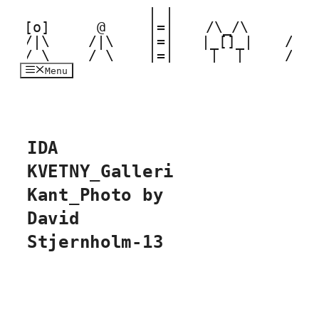
 | |  

Hop
til
 [o] 

  @  

 |=|  

 /\_/\  

  o~ 

indhold
 /|\ 

 /|\ 

 |=|  

|_[]_| 

 /|\ 

 / \ 
 / \ 
 |=|  
 |__|  
 / \ 
Menu
IDA
KVETNY_Galleri
Kant_Photo by
David
Stjernholm-13