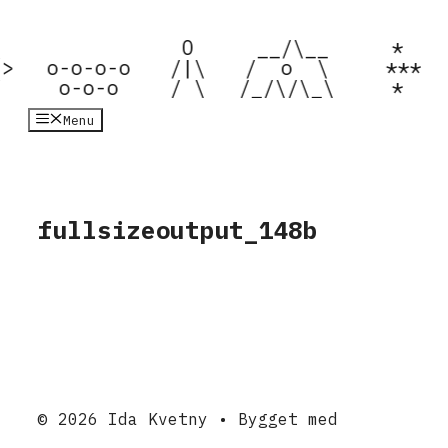
Hop
til
  

  O  

  __/\__  

  *  

indhold
> 

 o-o-o-o 

 /|\ 

 /  o  \  

 ***

/  
  o-o-o  
 / \ 
/_/\/\_\ 
  *  
Menu
fullsizeoutput_148b
© 2026 Ida Kvetny
• Bygget med
GeneratePress